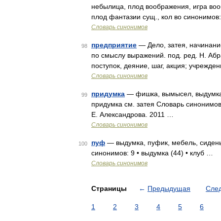
небылица, плод воображения, игра во
плод фантазии сущ., кол во синонимов:
Словарь синонимов
предприятие
— Дело, затея, начинание
98
по смыслу выражений. под. ред. Н. Абр
поступок, деяние, шаг, акция; учрежде
Словарь синонимов
придумка
— фишка, вымысел, выдумка,
99
придумка см. затея Словарь синонимов 
Е. Александрова. 2011 …
Словарь синонимов
пуф
— выдумка, пуфик, мебель, сидень
100
синонимов: 9 • выдумка (44) • клуб …
Словарь синонимов
Страницы
←
Предыдущая
Сле
1
2
3
4
5
6