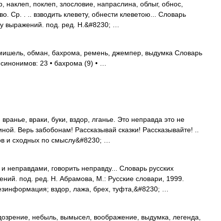
р, наклеп, поклеп, злословие, напраслина, облыг, обнос,
 Ср. . .. взводить клевету, обнести клеветою... Словарь
у выражений. под. ред. Н.&#8230; …
мишель, обман, бахрома, ремень, джемпер, выдумка Словарь
 синонимов: 23 • бахрома (9) • …
вранье, враки, буки, вздор, лганье. Это неправда это не
иной. Верь забобонам! Рассказывай сказки! Рассказывайте! ..
ов и сходных по смыслу&#8230; …
 неправдами, говорить неправду... Словарь русских
ий. под. ред. Н. Абрамова, М.: Русские словари, 1999.
зинформация; вздор, лажа, брех, туфта,&#8230; …
зрение, небыль, вымысел, воображение, выдумка, легенда,