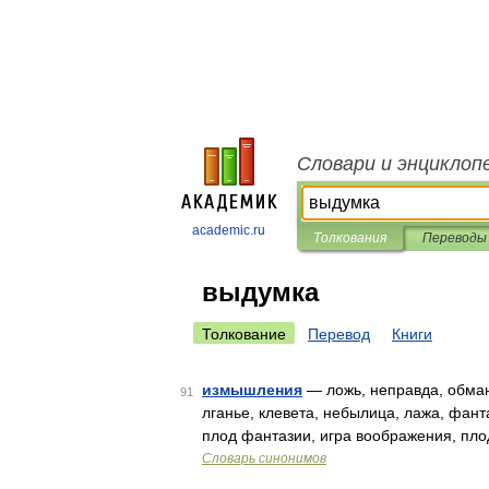
Словари и энциклоп
academic.ru
Толкования
Переводы
выдумка
Толкование
Перевод
Книги
измышления
— ложь, неправда, обман
91
лганье, клевета, небылица, лажа, фант
плод фантазии, игра воображения, пл
Словарь синонимов