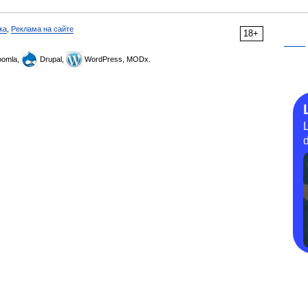
ка
,
Реклама на сайте
18+
omla,
Drupal,
WordPress, MODx.