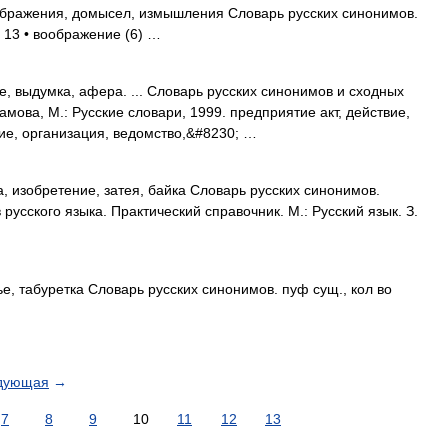
ображения, домысел, измышления Словарь русских синонимов.
 13 • воображение (6) …
, выдумка, афера. ... Словарь русских синонимов и сходных
амова, М.: Русские словари, 1999. предприятие акт, действие,
ние, организация, ведомство,&#8230; …
 изобретение, затея, байка Словарь русских синонимов.
русского языка. Практический справочник. М.: Русский язык. З.
е, табуретка Словарь русских синонимов. пуф сущ., кол во
дующая
→
7
8
9
10
11
12
13