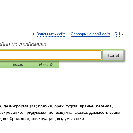
Запомнить сайт
Словарь на свой сайт
RU
едии на Академике
Найти!
Книги
Игры ⚽
, дезинформация; брехня, брех, туфта, вранье, легенда,
азирование, придумывание, выдумка, сказка, домысел, враки,
од воображения, инсинуация, выдумывание …