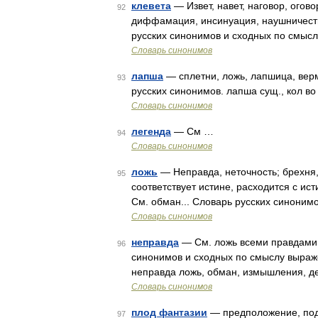
клевета
— Извет, навет, наговор, огово
92
диффамация, инсинуация, наушничество.
русских синонимов и сходных по смысл
Словарь синонимов
лапша
— сплетни, ложь, лапшица, вер
93
русских синонимов. лапша сущ., кол во
Словарь синонимов
легенда
— См …
94
Словарь синонимов
ложь
— Неправда, неточность; брехня, 
95
соответствует истине, расходится с ист
См. обман... Словарь русских синоним
Словарь синонимов
неправда
— См. ложь всеми правдами и
96
синонимов и сходных по смыслу выражен
неправда ложь, обман, измышления, де
Словарь синонимов
плод фантазии
— предположение, подо
97